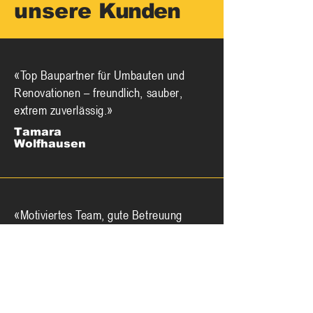
unsere
Kunden
«Top Baupartner für Umbauten und
Renovationen – freundlich, sauber,
extrem zuverlässig.»
Tamara
Wolfhausen
«Motiviertes Team, gute Betreuung
bei unserem Projekt – stets
professionell informiert.»
Familie Meier
Mönchaltorf